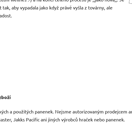
tak, aby vypadala jako když právě vyšla z továrny, ale
adost.
zboží
kých a použitých panenek. Nejsme autorizovaným prodejcem ani 
ter, Jakks Pacific ani jiných výrobců hraček nebo panenek.