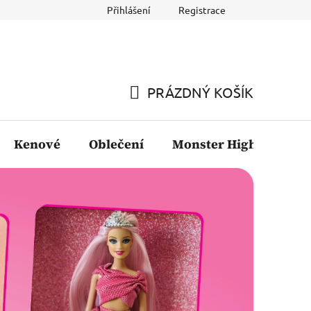
Přihlášení
Registrace
PRÁZDNÝ KOŠÍK
NÁKUPNÍ
KOŠÍK
Kenové
Oblečení
Monster High
Fil