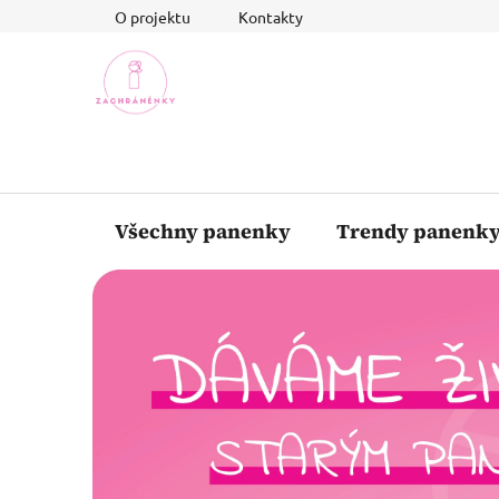
Přejít
O projektu
Kontakty
na
obsah
Všechny panenky
Trendy panenk
J
s
m
e
Z