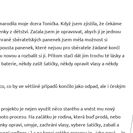
narodila moje dcera Tonička. Když jsem zjistila, že čekáme
nky z dětství. Začala jsem je opravovat, abych jí je jednou
áchraně sběratelských panenek jsem měla možnost si
 spousta panenek, které nejsou pro sběratele žádané končí
 novou a rozbalit si ji. Přitom stačí dát jim trochu té lásky a
aterie, někdy zašít šatičky, někdy opravit vlasy a někdy
 co by ve většině případů končilo jako odpad, ale i českým
 projektu je nejen využít něco starého a vnést mu nový
oto procesu. Na začátku je rodina, která buď prodá, nebo
y opraví, umyje, zachrání vlasy, vybere šatičky, zabalí a
sní wellnes :-) a na konci celého procesu je ,,jako nová,,. Je