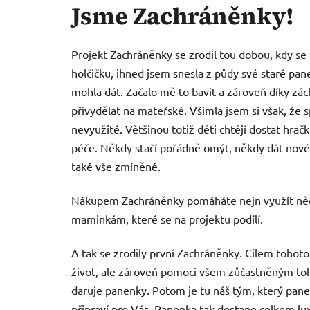
Jsme Zachráněnky!
Projekt Zachráněnky se zrodil tou dobou, kdy se 
holčičku, ihned jsem snesla z půdy své staré pane
mohla dát. Začalo mě to bavit a zároveň díky z
přivydělat na mateřské. Všimla jsem si však, že
nevyužité. Většinou totiž děti chtějí dostat hračku
péče. Někdy stačí pořádně omýt, někdy dát nové b
také vše zmíněné.
Nákupem Zachráněnky pomáháte nejn využít něco,
maminkám, které se na projektu podílí.
A tak se zrodily první Zachráněnky. Cílem tohoto
život, ale zároveň pomoci všem zůčastněným toh
daruje panenky. Potom je tu náš tým, který panenk
připraví pro Vás. Panenka tak dostane celkem luxu