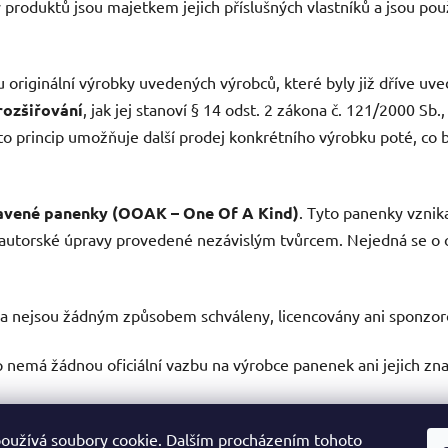
produktů jsou majetkem jejich příslušných vlastníků a jsou po
riginální výrobky uvedených výrobců, které byly již dříve uvede
rozšiřování
, jak jej stanoví § 14 odst. 2 zákona č. 121/2000 Sb.,
 princip umožňuje další prodej konkrétního výrobku poté, co b
avené panenky (OOAK – One Of A Kind)
. Tyto panenky vznika
autorské úpravy provedené nezávislým tvůrcem. Nejedná se o of
a nejsou žádným způsobem schváleny, licencovány ani sponzor
 nemá žádnou oficiální vazbu na výrobce panenek ani jejich zna
oužívá soubory cookie. Dalším procházením tohoto