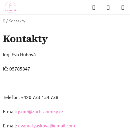
Přejít
Hledat
NÁKUP
na
KOŠÍK
obsah
Domů
/
Kontakty
Kontakty
Ing. Eva Hubová
IČ:
05785847
Telefon: +420 733 154 738
E-mail:
jsme@zachranenky.cz
E-mail:
evamatyaskova@gmail.com