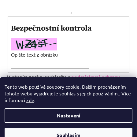
Bezpečnostní kontrola
Opište text z obrázku
Vložením zprávy souhlasíte s
podmínkami ochrany
osobních údajů
Tento web používá soubory cookie. Dalším procházením
tohoto webu vyjadřujete souhlas s jejich používáním.. Více
informací
zde
.
ODESLAT
Nastavení
Z
Vytvořil Shoptet
á
Souhlasím
Copyright 2026
Zachráněnky.cz
. Všechna práva