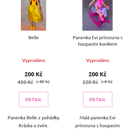
p
o
i
d
s
u
p
k
r
t
o
Belle
Panenka Evi princezna s
ů
houpacím koníkem
d
u
k
Vyprodáno
Vyprodáno
t
200 Kč
200 Kč
ů
450 Kč
220 Kč
(–55 %)
(–9 %)
DETAIL
DETAIL
Panenka Belle z pohádky
Malá panenka Evi
Kráska a zvíře.
princezna s houpacím