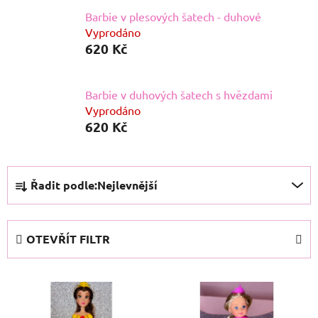
Barbie v plesových šatech - duhové
Vyprodáno
620 Kč
Barbie v duhových šatech s hvězdami
Vyprodáno
620 Kč
Ř
Řadit podle:
Nejlevnější
a
z
e
OTEVŘÍT FILTR
n
í
V
p
ý
r