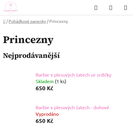
Přejít
Hledat
NÁKUP
na
KOŠÍK
obsah
Domů
/
Pohádkové panenky
/
Princezny
Princezny
Nejprodávanější
Barbie v plesových šatech se srdíčky
Skladem
(1 ks)
650 Kč
Barbie v plesových šatech - duhové
Vyprodáno
650 Kč