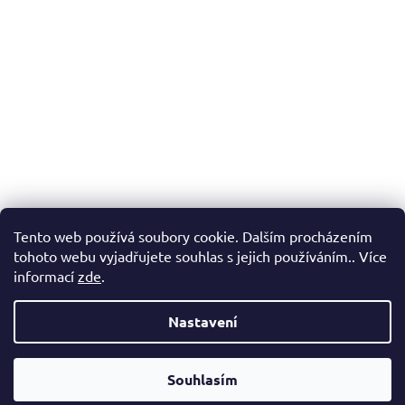
r
v
k
y
v
ý
p
i
s
u
Tento web používá soubory cookie. Dalším procházením
tohoto webu vyjadřujete souhlas s jejich používáním.. Více
informací
zde
.
Nastavení
Z
Vytvořil Shoptet
á
Souhlasím
Copyright 2026
Zachráněnky.cz
. Všechna práva
p
vyhrazena.