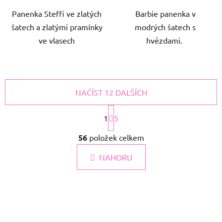
Panenka Steffi ve zlatých
Barbie panenka v
šatech a zlatými pramínky
modrých šatech s
ve vlasech
hvězdami.
NAČÍST 12 DALŠÍCH
S
t
1
5
r
O
á
56
položek celkem
v
n
l
k
NAHORU
á
o
d
v
a
á
c
n
í
í
p