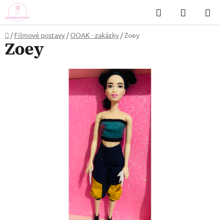
Přejít
Hledat
NÁKUP
na
KOŠÍK
obsah
Domů
/
Filmové postavy
/
OOAK - zakázky
/
Zoey
Zoey