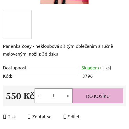
Panenka Zoey - nekloubová s šitým oblečením a ručně
malovanými noži z 3d tisku
Dostupnost
Skladem
(1 ks)
Kód:
3796
550 Kč
DO KOŠÍKU
Měrná cena:
Tisk
Zeptat se
Sdílet