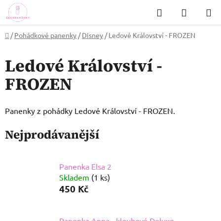
Přejít
Hledat
NÁKUP
na
KOŠÍK
obsah
Domů
/
Pohádkové panenky
/
Disney
/
Ledové Království - FROZEN
Ledové Království -
FROZEN
Panenky z pohádky Ledové Království - FROZEN.
Nejprodávanější
Panenka Elsa 2
Skladem
(1 ks)
450 Kč
Panenka Anna - kloubová Deluxe