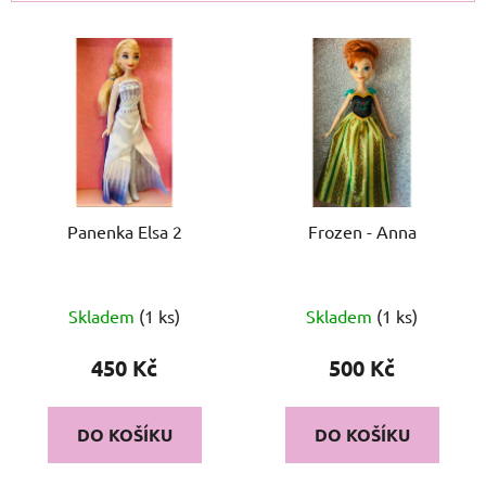
í
V
p
ý
r
p
o
i
d
s
u
p
k
r
t
o
Panenka Elsa 2
Frozen - Anna
ů
d
u
k
Skladem
(1 ks)
Skladem
(1 ks)
t
450 Kč
500 Kč
ů
DO KOŠÍKU
DO KOŠÍKU