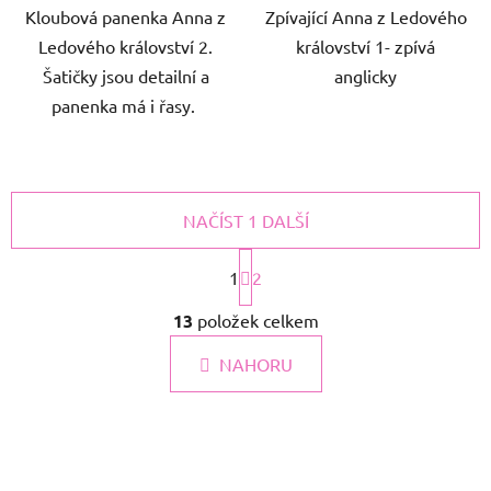
Kloubová panenka Anna z
Zpívající Anna z Ledového
Ledového království 2.
království 1- zpívá
Šatičky jsou detailní a
anglicky
panenka má i řasy.
NAČÍST 1 DALŠÍ
S
t
1
2
r
O
á
13
položek celkem
v
n
l
k
NAHORU
á
o
d
v
a
á
c
n
í
í