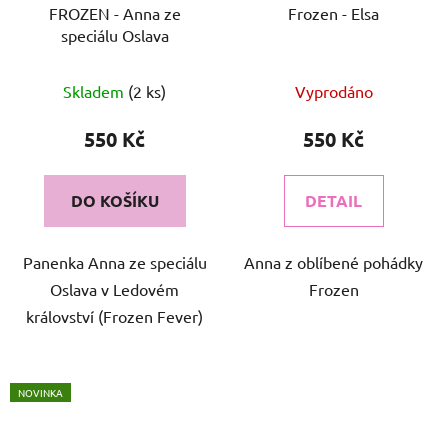
FROZEN - Anna ze
Frozen - Elsa
speciálu Oslava
Průměrné
Skladem
(2 ks)
Vyprodáno
hodnocení
produktu
550 Kč
550 Kč
je
5,0
DO KOŠÍKU
DETAIL
z
5
Panenka Anna ze speciálu
Anna z oblíbené pohádky
hvězdiček.
Oslava v Ledovém
Frozen
království (Frozen Fever)
NOVINKA