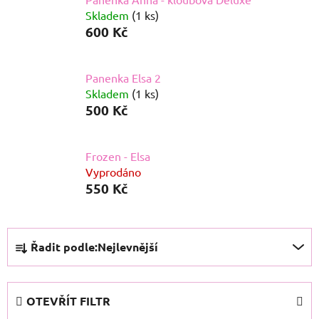
Skladem
(1 ks)
600 Kč
Panenka Elsa 2
Skladem
(1 ks)
500 Kč
Frozen - Elsa
Vyprodáno
550 Kč
Ř
Řadit podle:
Nejlevnější
a
z
e
OTEVŘÍT FILTR
n