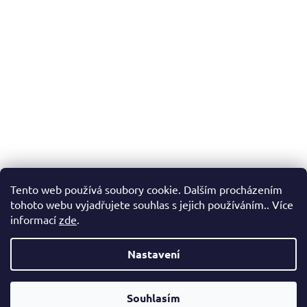
p
r
v
k
y
v
ý
p
i
s
u
Tento web používá soubory cookie. Dalším procházením
tohoto webu vyjadřujete souhlas s jejich používáním.. Více
informací
zde
.
Nastavení
Z
Vytvořil Shoptet
á
Souhlasím
Copyright 2026
Zachráněnky.cz
. Všechna práva