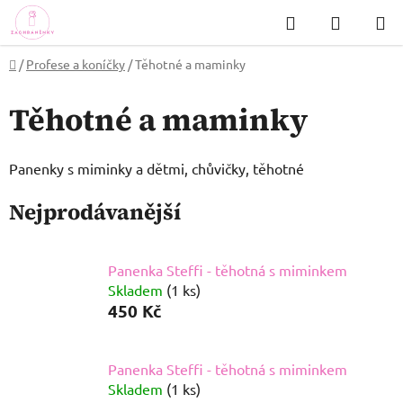
Přejít
Hledat
NÁKUP
na
KOŠÍK
obsah
Domů
/
Profese a koníčky
/
Těhotné a maminky
Těhotné a maminky
Panenky s miminky a dětmi, chůvičky, těhotné
Nejprodávanější
Panenka Steffi - těhotná s miminkem
Skladem
(1 ks)
450 Kč
Panenka Steffi - těhotná s miminkem
Skladem
(1 ks)