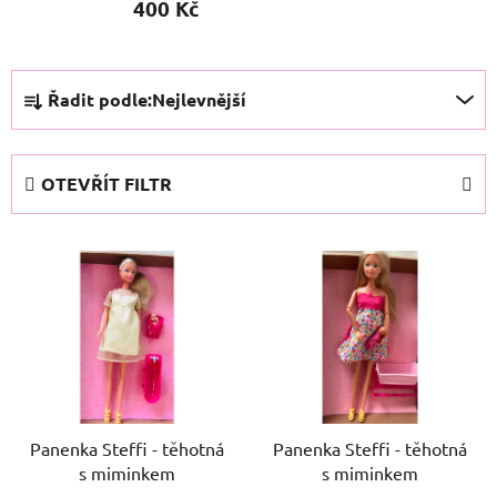
400 Kč
Ř
Řadit podle:
Nejlevnější
a
z
e
OTEVŘÍT FILTR
n
í
V
p
ý
r
p
o
i
d
s
u
p
k
r
t
o
Panenka Steffi - těhotná
Panenka Steffi - těhotná
ů
s miminkem
s miminkem
d