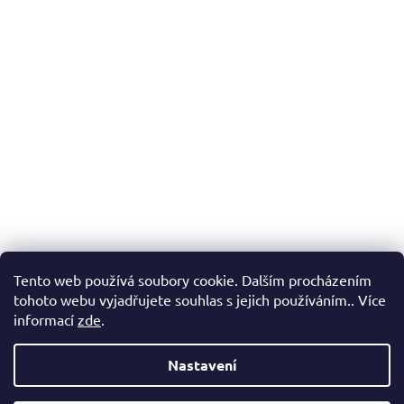
á
d
a
c
í
p
r
v
k
y
v
ý
p
i
s
Tento web používá soubory cookie. Dalším procházením
u
tohoto webu vyjadřujete souhlas s jejich používáním.. Více
informací
zde
.
Nastavení
Z