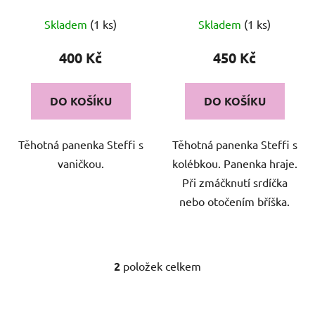
u
k
Skladem
(1 ks)
Skladem
(1 ks)
t
400 Kč
450 Kč
ů
DO KOŠÍKU
DO KOŠÍKU
Těhotná panenka Steffi s
Těhotná panenka Steffi s
vaničkou.
kolébkou. Panenka hraje.
Při zmáčknutí srdíčka
nebo otočením bříška.
2
položek celkem
O
v
l