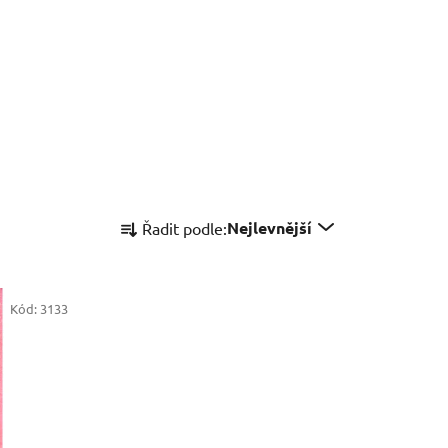
Ř
Nejlevnější
Řadit podle:
a
z
e
Kód:
3133
n
í
p
r
o
d