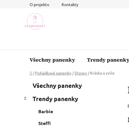
Přejít
O projektu
Kontakty
na
obsah
Všechny panenky
Trendy panenk
Domů
/
Pohádkové panenky
/
Disney
/
Kráska a zvíře
P
K
Přeskočit
Všechny panenky
a
o
kategorie
t
s
Trendy panenky
e
t
g
r
Barbie
o
a
r
Steffi
i
n