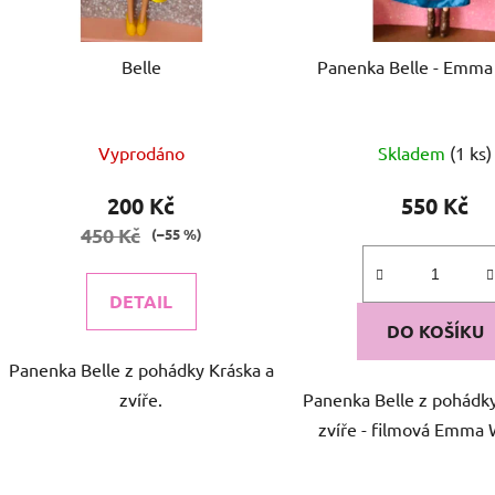
o
d
Belle
Panenka Belle - Emma
u
k
t
Vyprodáno
Skladem
(1 ks)
ů
200 Kč
550 Kč
450 Kč
(–55 %)
DETAIL
DO KOŠÍKU
Panenka Belle z pohádky Kráska a
zvíře.
Panenka Belle z pohádky
zvíře - filmová Emma 