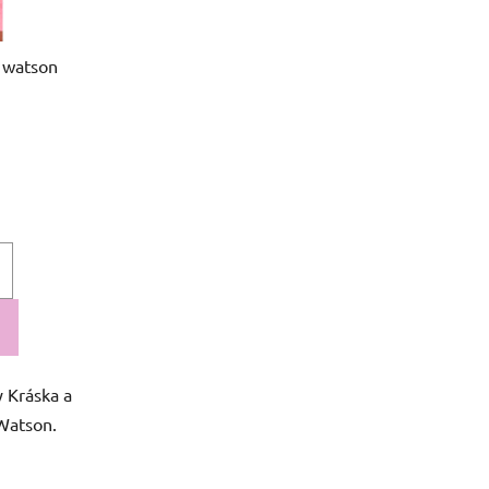
u
k
 watson
t
ů
 Kráska a
Watson.