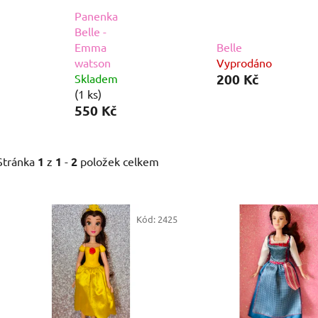
Panenka
Belle -
Emma
Belle
watson
Vyprodáno
200 Kč
Skladem
(1 ks)
550 Kč
Stránka
1
z
1
-
2
položek celkem
V
ý
Kód:
2425
p
i
s
p
r