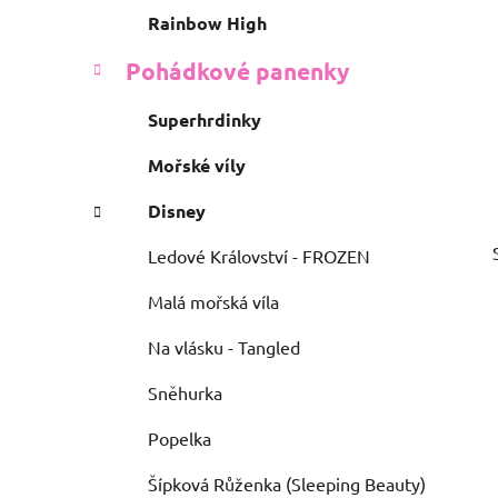
e
n
Rainbow High
í
Pohádkové panenky
p
a
Superhrdinky
n
e
Mořské víly
l
Disney
Ledové Království - FROZEN
Malá mořská víla
Na vlásku - Tangled
Sněhurka
Popelka
Šípková Růženka (Sleeping Beauty)