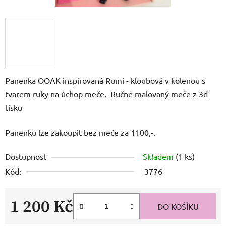
Panenka OOAK inspirovaná Rumi - kloubová v kolenou s
tvarem ruky na úchop meče. Ručně malovaný meče z 3d
tisku
Panenku lze zakoupit bez meče za 1100,-.
Dostupnost
Skladem
(1 ks)
Kód:
3776
1 200 Kč
DO KOŠÍKU
Měrná cena: