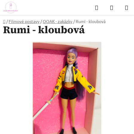
Přejít
Hledat
NÁKUP
na
KOŠÍK
obsah
Domů
/
Filmové postavy
/
OOAK - zakázky
/
Rumi - kloubová
Rumi - kloubová