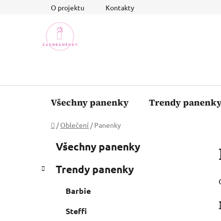
Přejít
O projektu
Kontakty
na
obsah
Všechny panenky
Trendy panenk
Domů
/
Oblečení
/
Panenky
P
K
Přeskočit
Všechny panenky
a
o
kategorie
t
s
Trendy panenky
e
t
g
r
Barbie
o
a
r
Steffi
i
n