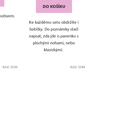
DO KOŠÍKU
 motivem.
Ke každému setu obdržíte i
botičky. Do poznámky stačí
napsat, zda jde o panenku s
plochými nohami, nebo
klasickými.
Kód:
3550
Kód:
3549