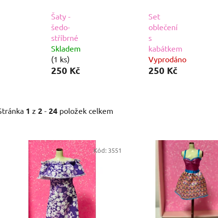
Šaty -
Set
šedo-
oblečení
stříbrné
s
Skladem
kabátkem
(1 ks)
Vyprodáno
250 Kč
250 Kč
Stránka
1
z
2
-
24
položek celkem
V
ý
Kód:
3551
p
i
s
p
r