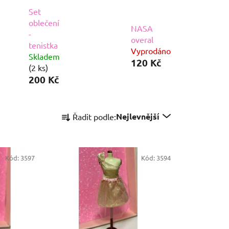
Set
oblečení
NASA
-
overal
tenistka
Vyprodáno
Skladem
120 Kč
(2 ks)
200 Kč
Ř
Nejlevnější
Řadit podle:
a
z
e
Kód:
3597
n
Kód:
3594
í
p
r
o
d