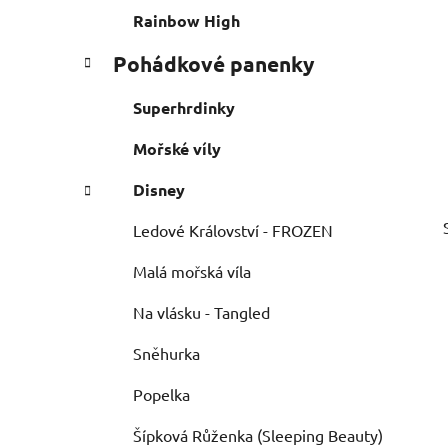
e
n
Rainbow High
í
Pohádkové panenky
p
a
Superhrdinky
n
e
Mořské víly
l
Disney
Ledové Království - FROZEN
Malá mořská víla
Na vlásku - Tangled
Sněhurka
Popelka
Šípková Růženka (Sleeping Beauty)