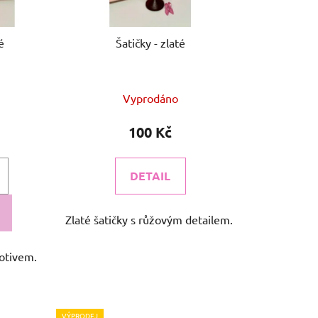
u
k
é
Šatičky - zlaté
t
ů
Vyprodáno
100 Kč
DETAIL
Zlaté šatičky s růžovým detailem.
motivem.
VÝPRODEJ