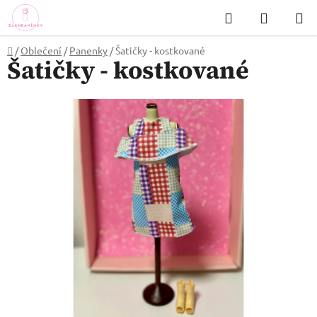
Přejít
Hledat
NÁKUP
na
KOŠÍK
obsah
Domů
/
Oblečení
/
Panenky
/
Šatičky - kostkované
Šatičky - kostkované