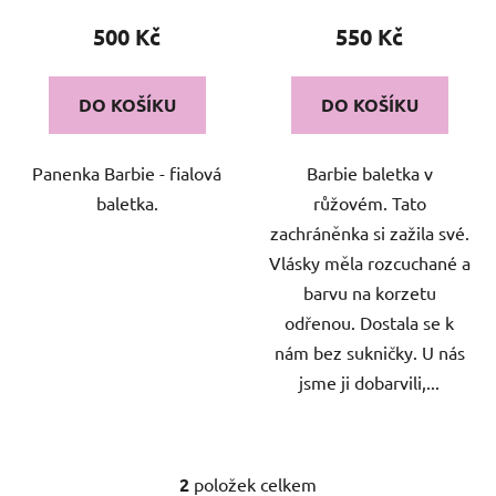
t
500 Kč
550 Kč
ů
DO KOŠÍKU
DO KOŠÍKU
Panenka Barbie - fialová
Barbie baletka v
baletka.
růžovém. Tato
zachráněnka si zažila své.
Vlásky měla rozcuchané a
barvu na korzetu
odřenou. Dostala se k
nám bez sukničky. U nás
jsme ji dobarvili,...
2
položek celkem
O