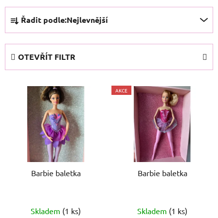
Ř
Řadit podle:
Nejlevnější
a
z
e
OTEVŘÍT FILTR
n
í
V
p
AKCE
ý
r
p
o
i
d
s
u
p
k
r
t
o
Barbie baletka
Barbie baletka
ů
d
u
k
Skladem
(1 ks)
Skladem
(1 ks)