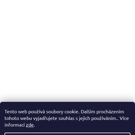
v
l
á
d
a
c
í
p
r
v
k
y
v
ý
p
i
s
Tento web používá soubory cookie. Dalším procházením
u
tohoto webu vyjadřujete souhlas s jejich používáním.. Více
informací
zde
.