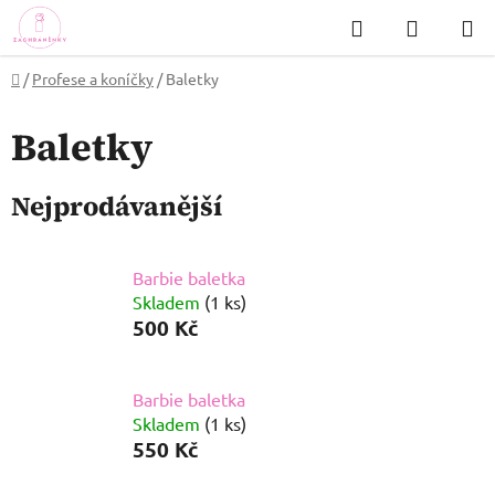
Přejít
Hledat
NÁKUP
na
KOŠÍK
obsah
Domů
/
Profese a koníčky
/
Baletky
Baletky
Nejprodávanější
Barbie baletka
Skladem
(1 ks)
500 Kč
Barbie baletka
Skladem
(1 ks)
550 Kč