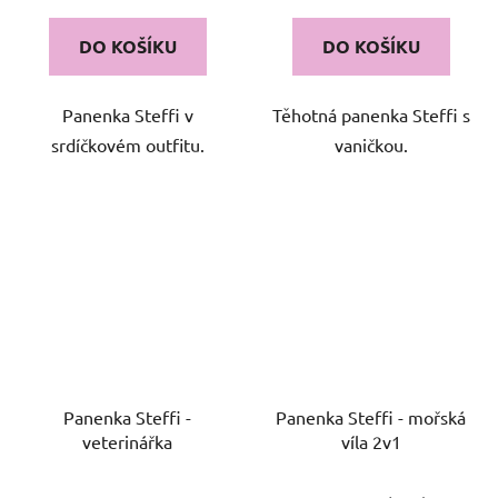
DO KOŠÍKU
DO KOŠÍKU
Panenka Steffi v
Těhotná panenka Steffi s
srdíčkovém outfitu.
vaničkou.
Panenka Steffi -
Panenka Steffi - mořská
veterinářka
víla 2v1