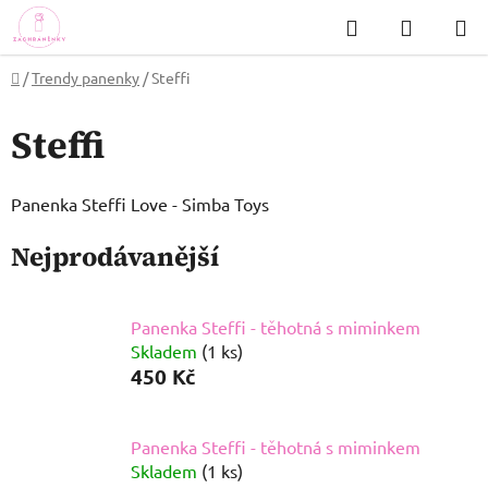
Přejít
Hledat
NÁKUP
na
KOŠÍK
obsah
Domů
/
Trendy panenky
/
Steffi
Steffi
Panenka Steffi Love - Simba Toys
Nejprodávanější
Panenka Steffi - těhotná s miminkem
Skladem
(1 ks)
450 Kč
Panenka Steffi - těhotná s miminkem
Skladem
(1 ks)