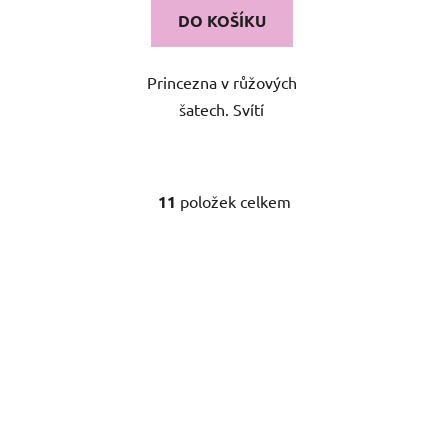
DO KOŠÍKU
Princezna v růžových
šatech. Svítí
11
položek celkem
O
v
l
á
d
a
c
í
p
r
v