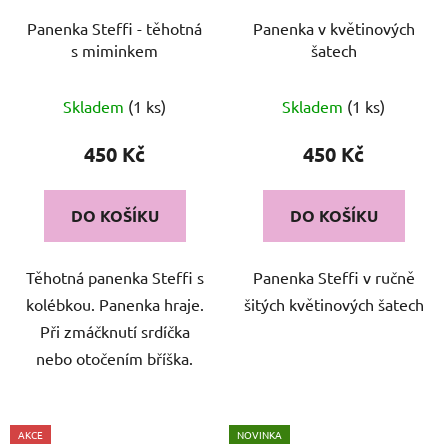
Panenka Steffi - těhotná
Panenka v květinových
s miminkem
šatech
Skladem
(1 ks)
Skladem
(1 ks)
450 Kč
450 Kč
DO KOŠÍKU
DO KOŠÍKU
Těhotná panenka Steffi s
Panenka Steffi v ručně
kolébkou. Panenka hraje.
šitých květinových šatech
Při zmáčknutí srdíčka
nebo otočením bříška.
AKCE
NOVINKA