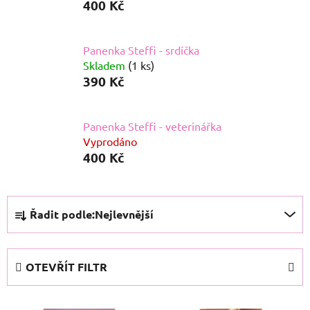
400 Kč
Panenka Steffi - srdíčka
Skladem
(1 ks)
390 Kč
Panenka Steffi - veterinářka
Vyprodáno
400 Kč
Ř
Řadit podle:
Nejlevnější
a
z
e
OTEVŘÍT FILTR
n
í
V