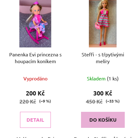
p
ý
r
p
o
i
d
s
u
p
k
r
t
o
Panenka Evi princezna s
Steffi - s třpytivými
ů
houpacím koníkem
melíry
d
u
k
Vyprodáno
Skladem
(1 ks)
t
200 Kč
300 Kč
ů
220 Kč
450 Kč
(–9 %)
(–33 %)
DETAIL
DO KOŠÍKU