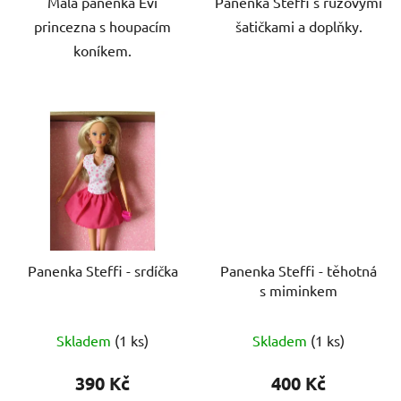
Malá panenka Evi
Panenka Steffi s růžovými
princezna s houpacím
šatičkami a doplňky.
koníkem.
Panenka Steffi - srdíčka
Panenka Steffi - těhotná
s miminkem
Skladem
(1 ks)
Skladem
(1 ks)
390 Kč
400 Kč