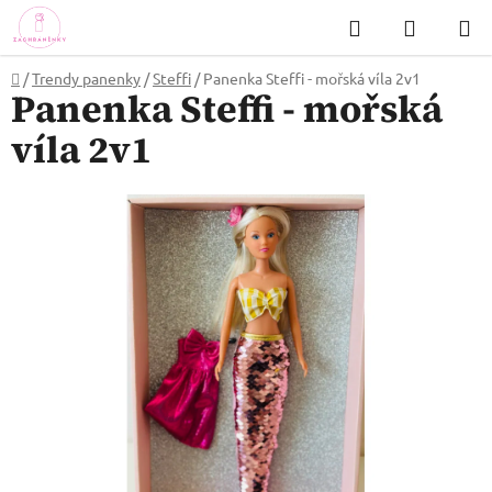
Přejít
Hledat
NÁKUP
na
KOŠÍK
obsah
Domů
/
Trendy panenky
/
Steffi
/
Panenka Steffi - mořská víla 2v1
Panenka Steffi - mořská
víla 2v1