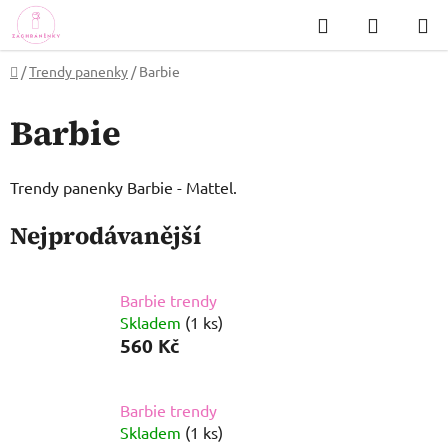
Přejít
Hledat
NÁKUP
na
KOŠÍK
obsah
Domů
/
Trendy panenky
/
Barbie
Barbie
Trendy panenky Barbie - Mattel.
Nejprodávanější
Barbie trendy
Skladem
(1 ks)
560 Kč
Barbie trendy
Skladem
(1 ks)