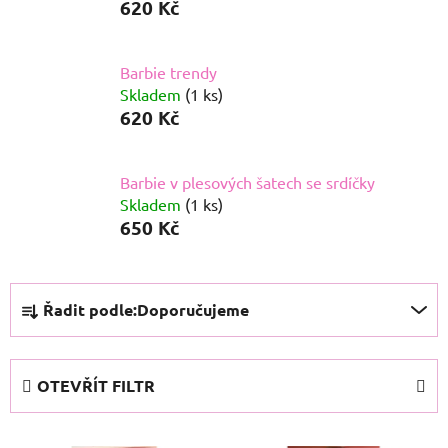
620 Kč
Barbie trendy
Skladem
(1 ks)
620 Kč
Barbie v plesových šatech se srdíčky
Skladem
(1 ks)
650 Kč
Ř
Řadit podle:
Doporučujeme
a
z
e
OTEVŘÍT FILTR
n
í
V