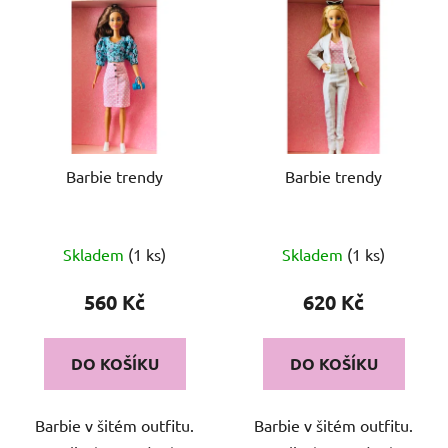
p
ý
r
p
o
i
d
s
u
p
k
r
t
o
Barbie trendy
Barbie trendy
ů
d
u
k
Skladem
(1 ks)
Skladem
(1 ks)
t
560 Kč
620 Kč
ů
DO KOŠÍKU
DO KOŠÍKU
Barbie v šitém outfitu.
Barbie v šitém outfitu.