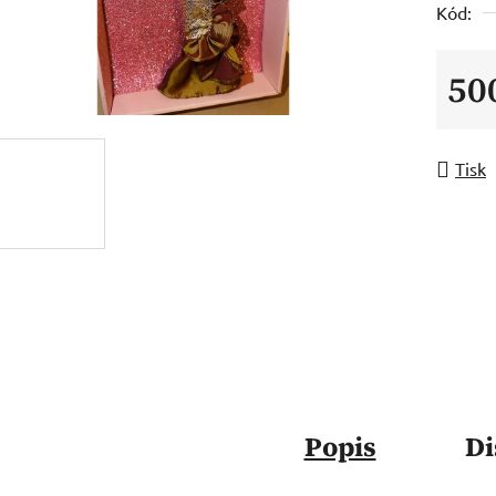
Kód:
50
Měrná
Tisk
Popis
Di