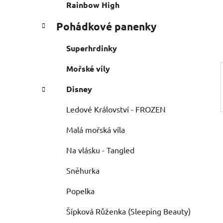
e
n
Rainbow High
í
Pohádkové panenky
p
a
Superhrdinky
n
e
Mořské víly
l
Disney
Ledové Království - FROZEN
Malá mořská víla
Na vlásku - Tangled
Sněhurka
Popelka
Šípková Růženka (Sleeping Beauty)