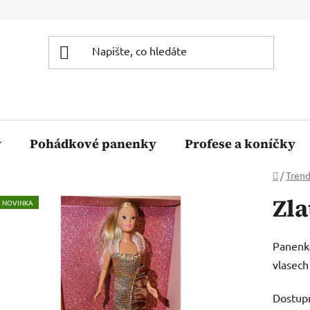
y
Pohádkové panenky
Profese a koníčky
Domů
/
Tren
Zla
NOVINKA
Panenka
vlasech
Dostup