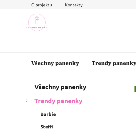
Přejít
O projektu
Kontakty
na
obsah
Všechny panenky
Trendy panenk
P
K
Přeskočit
Všechny panenky
a
o
kategorie
t
s
Trendy panenky
e
t
g
r
Barbie
o
a
r
Steffi
i
n