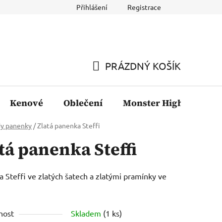
Přihlášení
Registrace
PRÁZDNÝ KOŠÍK
NÁKUPNÍ
KOŠÍK
Kenové
Oblečení
Monster High
Fil
dy panenky
/
Zlatá panenka Steffi
tá panenka Steffi
 Steffi ve zlatých šatech a zlatými pramínky ve
nost
Skladem
(1 ks)