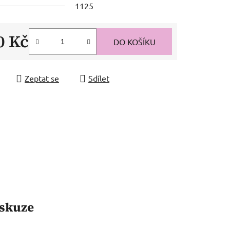
1125
0 Kč
DO KOŠÍKU
 cena:
Zeptat se
Sdílet
skuze