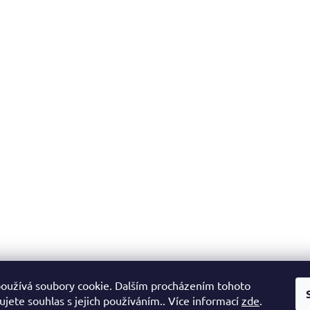
oužívá soubory cookie. Dalším procházením tohoto
jete souhlas s jejich používáním.. Více informací
zde
.