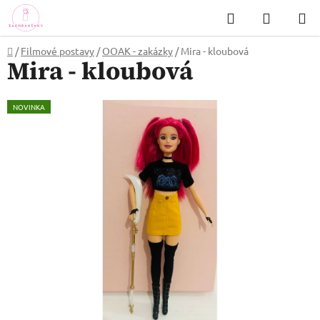
Přejít
Hledat
NÁKUP
na
KOŠÍK
obsah
Domů
/
Filmové postavy
/
OOAK - zakázky
/
Mira - kloubová
Mira - kloubová
NOVINKA