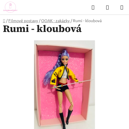
Přejít
Hledat
NÁKUP
na
KOŠÍK
obsah
Domů
/
Filmové postavy
/
OOAK - zakázky
/
Rumi - kloubová
Rumi - kloubová