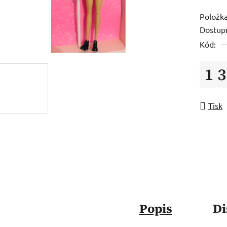
Položk
Dostup
Kód:
1 
Měrná
Tisk
Popis
Di