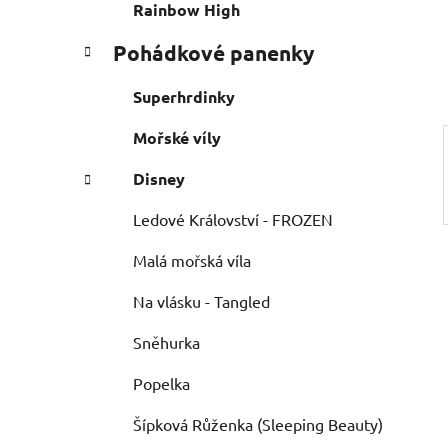
e
n
Rainbow High
í
Pohádkové panenky
p
a
Superhrdinky
n
e
Mořské víly
l
Disney
Ledové Království - FROZEN
Malá mořská víla
Na vlásku - Tangled
Sněhurka
Popelka
Šípková Růženka (Sleeping Beauty)