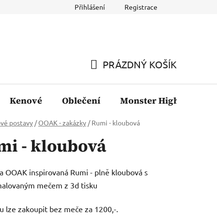
Přihlášení
Registrace
PRÁZDNÝ KOŠÍK
NÁKUPNÍ
KOŠÍK
Kenové
Oblečení
Monster High
Fil
vé postavy
/
OOAK - zakázky
/
Rumi - kloubová
mi - kloubová
 OOAK inspirovaná Rumi - plně kloubová s
malovaným mečem z 3d tisku
 lze zakoupit bez meče za 1200,-.