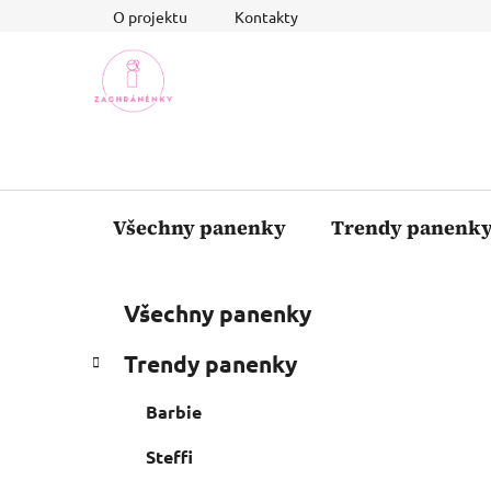
Přejít
O projektu
Kontakty
na
obsah
Všechny panenky
Trendy panenk
P
K
Přeskočit
Všechny panenky
a
o
kategorie
t
s
Trendy panenky
e
t
g
r
Barbie
o
a
r
Steffi
i
n