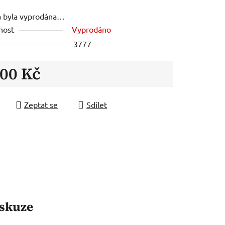
a byla vyprodána…
nost
Vyprodáno
3777
300 Kč
 cena:
Zeptat se
Sdílet
skuze