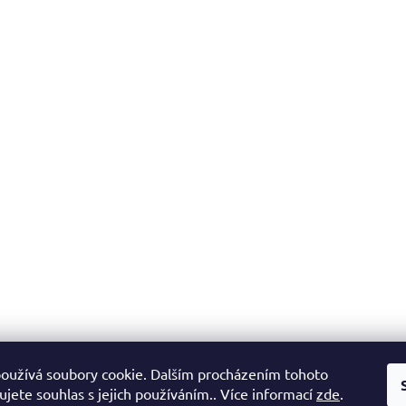
oužívá soubory cookie. Dalším procházením tohoto
jete souhlas s jejich používáním.. Více informací
zde
.