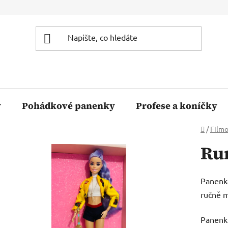
y
Pohádkové panenky
Profese a koníčky
Domů
/
Filmo
Ru
Panenka
ručně 
Panenku