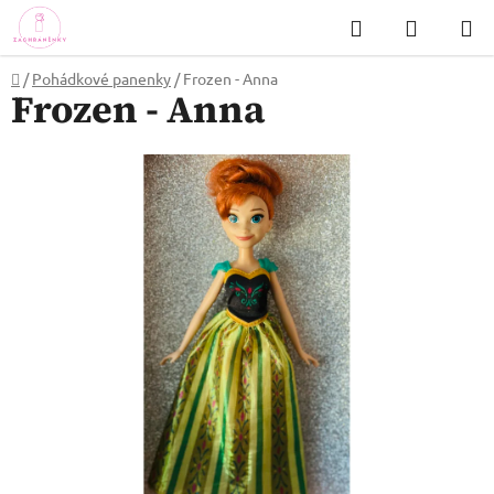
Přejít
Hledat
NÁKUP
na
KOŠÍK
obsah
Domů
/
Pohádkové panenky
/
Frozen - Anna
Frozen - Anna