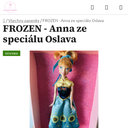
Přejít
Hledat
NÁKUP
na
KOŠÍK
obsah
Domů
/
Všechny panenky
/
FROZEN - Anna ze speciálu Oslava
FROZEN - Anna ze
speciálu Oslava
NOVINKA