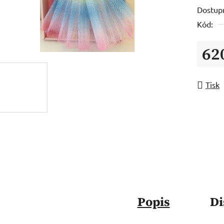
Dostup
Kód:
62
Měrná
Tisk
Popis
Di