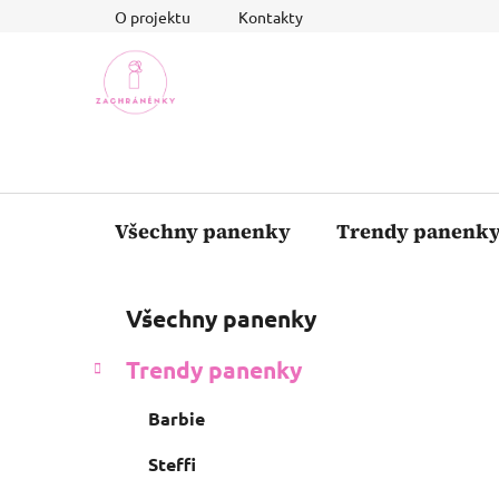
Přejít
O projektu
Kontakty
na
obsah
Všechny panenky
Trendy panenk
P
K
Přeskočit
Všechny panenky
a
o
kategorie
t
s
Trendy panenky
e
t
g
r
Barbie
o
a
r
Steffi
i
n