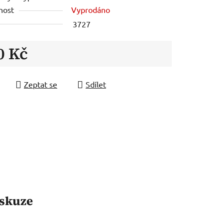
nost
Vyprodáno
3727
0 Kč
 cena:
Zeptat se
Sdílet
skuze