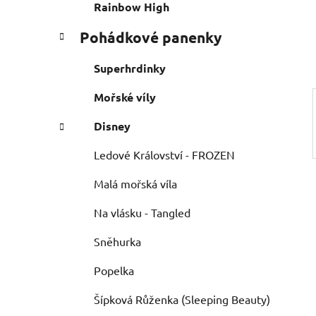
e
n
Rainbow High
í
Pohádkové panenky
p
a
Superhrdinky
n
e
Mořské víly
l
Disney
Ledové Království - FROZEN
Malá mořská víla
Na vlásku - Tangled
Sněhurka
Popelka
Šípková Růženka (Sleeping Beauty)