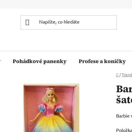
y
Pohádkové panenky
Profese a koníčky
Domů
/
Tren
Bar
šat
Barbie 
Položk