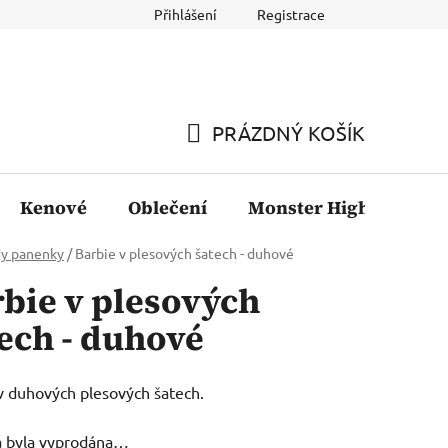
Přihlášení
Registrace
PRÁZDNÝ KOŠÍK
NÁKUPNÍ
KOŠÍK
Kenové
Oblečení
Monster High
Fil
dy panenky
/
Barbie v plesových šatech - duhové
bie v plesových
ech - duhové
v duhových plesových šatech.
a byla vyprodána…