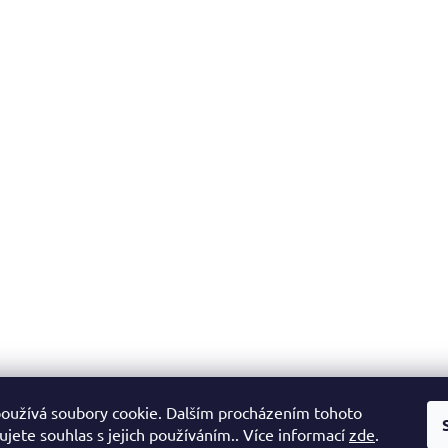
oužívá soubory cookie. Dalším procházením tohoto
jete souhlas s jejich používáním.. Více informací
zde
.