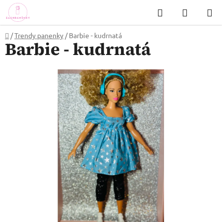
Přejít
Hledat
NÁKUP
na
KOŠÍK
obsah
Domů
/
Trendy panenky
/
Barbie - kudrnatá
Barbie - kudrnatá