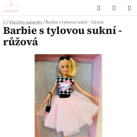
Přejít
Hledat
NÁKUP
na
KOŠÍK
obsah
Domů
/
Všechny panenky
/
Barbie s tylovou sukní - růžová
Barbie s tylovou sukní -
růžová