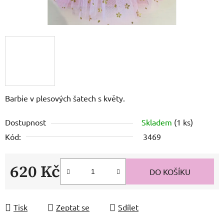
Barbie v plesových šatech s květy.
Dostupnost
Skladem
(1 ks)
Kód:
3469
620 Kč
DO KOŠÍKU
Měrná cena:
Tisk
Zeptat se
Sdílet