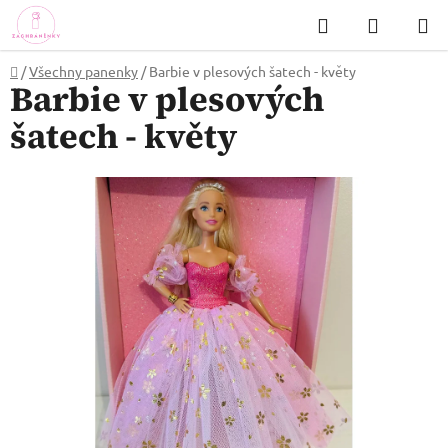
Přejít
Hledat
NÁKUP
na
KOŠÍK
obsah
Domů
/
Všechny panenky
/
Barbie v plesových šatech - květy
Barbie v plesových
šatech - květy