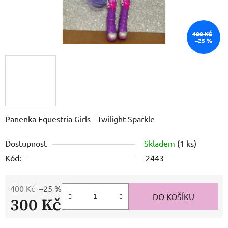
400 KČ
–25 %
Panenka Equestria Girls - Twilight Sparkle
Dostupnost
Skladem
(1 ks)
Kód:
2443
400 Kč
–25 %
DO KOŠÍKU
300 Kč
Měrná cena: