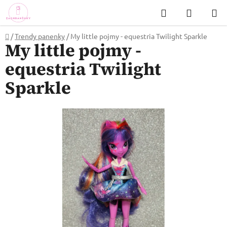
Přejít
Hledat
NÁKUP
na
KOŠÍK
obsah
Domů
/
Trendy panenky
/
My little pojmy - equestria Twilight Sparkle
My little pojmy -
equestria Twilight
Sparkle