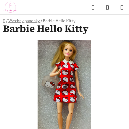
Přejít
Hledat
NÁKUP
na
KOŠÍK
obsah
Domů
/
Všechny panenky
/
Barbie Hello Kitty
Barbie Hello Kitty