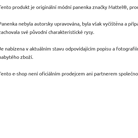
Tento produkt je originální módní panenka značky Mattel®, pro
Panenka nebyla autorsky upravována, byla však vyčištěna a příp
zachovala své původní charakteristické rysy.
Je nabízena v aktuálním stavu odpovídajícím popisu a fotografií
nabytého zboží.
Tento e-shop není oficiálním prodejcem ani partnerem společno