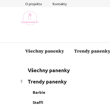
Přejít
O projektu
Kontakty
na
obsah
Všechny panenky
Trendy panenk
P
K
Přeskočit
Všechny panenky
a
o
kategorie
t
s
Trendy panenky
e
t
g
r
Barbie
o
a
r
Steffi
i
n