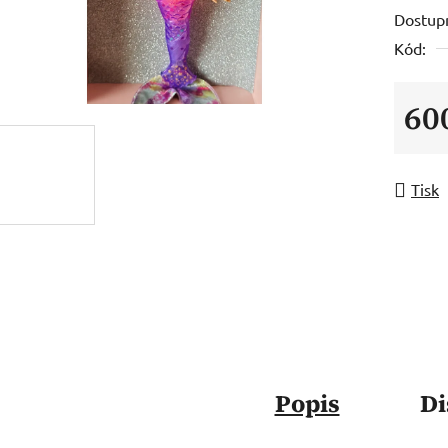
Dostup
Kód:
60
Měrná
Tisk
Popis
Di