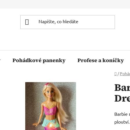
y
Pohádkové panenky
Profese a koníčky
Domů
/
Pohá
Bar
Dr
Barbie 
ploutví.