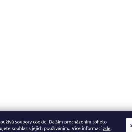
oužívá soubory cookie. Dalším procházením tohoto
jete souhlas s jejich používáním.. Více informací
zde
.