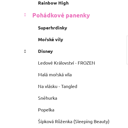
e
n
Rainbow High
í
Pohádkové panenky
p
a
Superhrdinky
n
e
Mořské víly
l
Disney
Ledové Království - FROZEN
Malá mořská víla
Na vlásku - Tangled
Sněhurka
Popelka
Šípková Růženka (Sleeping Beauty)