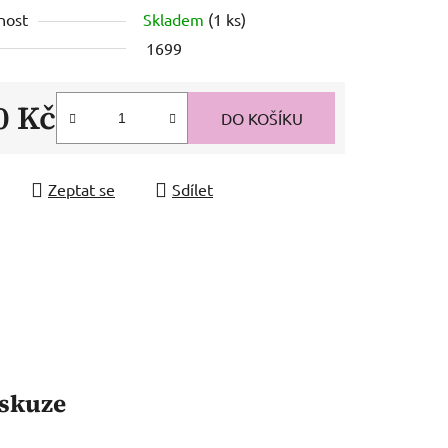
nost
Skladem
(1 ks)
1699
0 Kč
DO KOŠÍKU
 cena:
Zeptat se
Sdílet
skuze