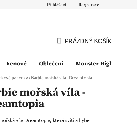
Přihlášení
Registrace
PRÁZDNÝ KOŠÍK
NÁKUPNÍ
KOŠÍK
Kenové
Oblečení
Monster High
Fil
dkové panenky
/
Barbie mořská víla - Dreamtopia
bie mořská víla -
eamtopia
mořská víla Dreamtopia, která svítí a hýbe