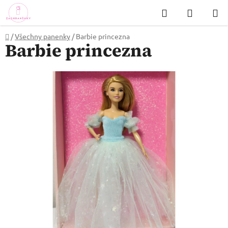
Přejít
Hledat
NÁKUP
na
KOŠÍK
obsah
Domů
/
Všechny panenky
/
Barbie princezna
Barbie princezna