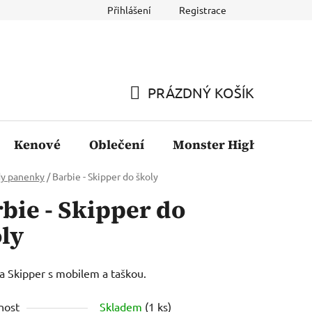
Přihlášení
Registrace
PRÁZDNÝ KOŠÍK
NÁKUPNÍ
KOŠÍK
Kenové
Oblečení
Monster High
Fil
dy panenky
/
Barbie - Skipper do školy
bie - Skipper do
ly
 Skipper s mobilem a taškou.
nost
Skladem
(1 ks)