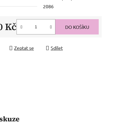
2086
0 Kč
DO KOŠÍKU
 cena:
Zeptat se
Sdílet
skuze