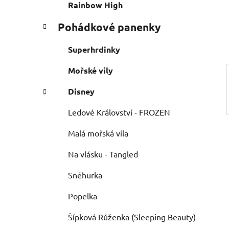
e
n
Rainbow High
í
Pohádkové panenky
p
a
Superhrdinky
n
e
Mořské víly
l
Disney
Ledové Království - FROZEN
Malá mořská víla
Na vlásku - Tangled
Sněhurka
Popelka
Šípková Růženka (Sleeping Beauty)