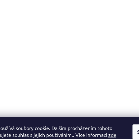
oužívá soubory cookie. Dalším procházením tohoto
jete souhlas s jejich používáním.. Více informací
zde
.