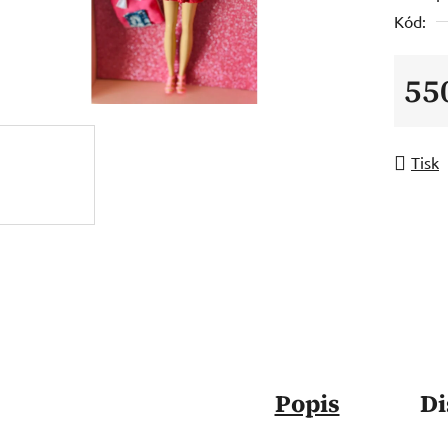
Kód:
55
Měrná
Tisk
Popis
Di