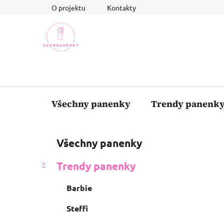
Přejít
O projektu
Kontakty
na
obsah
Všechny panenky
Trendy panenk
P
K
Přeskočit
Všechny panenky
a
o
kategorie
t
s
Trendy panenky
e
t
g
r
Barbie
o
a
r
Steffi
i
n