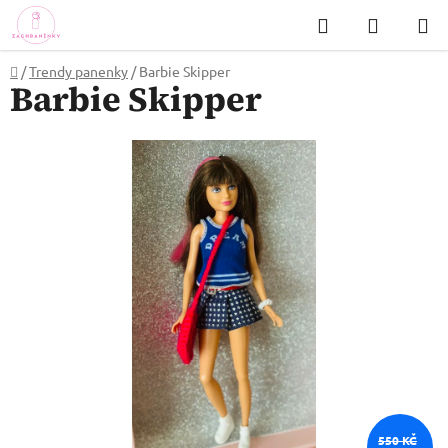
Přejít
Hledat
NÁKUP
na
KOŠÍK
obsah
Domů
/
Trendy panenky
/
Barbie Skipper
Barbie Skipper
550 KČ