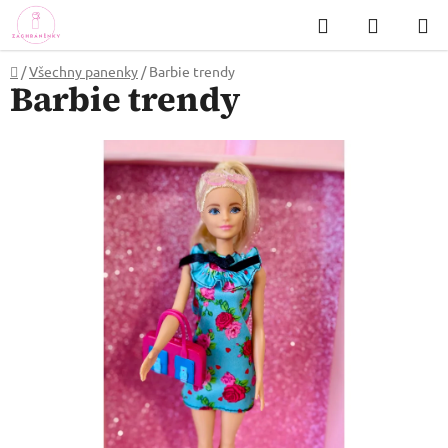
Přejít
Hledat
NÁKUP
na
KOŠÍK
obsah
Domů
/
Všechny panenky
/
Barbie trendy
Barbie trendy