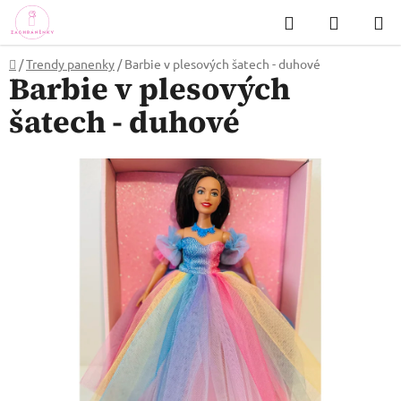
Přejít
Hledat
NÁKUP
na
KOŠÍK
obsah
Domů
/
Trendy panenky
/
Barbie v plesových šatech - duhové
Barbie v plesových
šatech - duhové