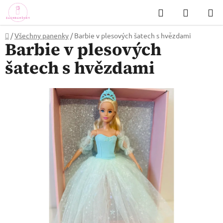
Přejít
Hledat
NÁKUP
na
KOŠÍK
obsah
Domů
/
Všechny panenky
/
Barbie v plesových šatech s hvězdami
Barbie v plesových
šatech s hvězdami