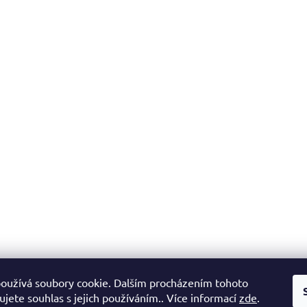
oužívá soubory cookie. Dalším procházením tohoto
jete souhlas s jejich používáním.. Více informací
zde
.