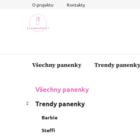
Přejít
O projektu
Kontakty
na
obsah
Všechny panenky
Trendy panenk
P
K
Přeskočit
Všechny panenky
a
o
kategorie
t
s
Trendy panenky
e
t
g
r
Barbie
o
a
r
Steffi
i
n