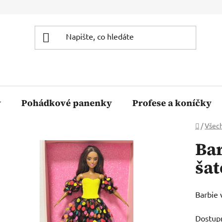
y
Pohádkové panenky
Profese a koníčky
Domů
/
Všec
Bar
šat
Barbie 
Dostup