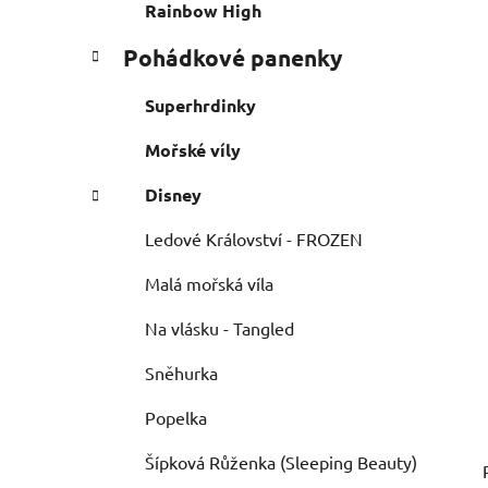
e
n
Rainbow High
í
Pohádkové panenky
p
a
Superhrdinky
n
e
Mořské víly
l
Disney
Ledové Království - FROZEN
Malá mořská víla
Na vlásku - Tangled
Sněhurka
Popelka
Šípková Růženka (Sleeping Beauty)