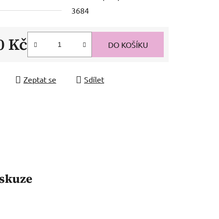
3684
0 Kč
DO KOŠÍKU
 cena:
Zeptat se
Sdílet
skuze