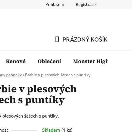
Přihlášení
Registrace
PRÁZDNÝ KOŠÍK
NÁKUPNÍ
KOŠÍK
Kenové
Oblečení
Monster High
Fil
hny panenky
/
Barbie v plesových šatech s puntíky
bie v plesových
ech s puntíky
v plesových šatech s puntíky.
nost
Skladem
(1 ks)