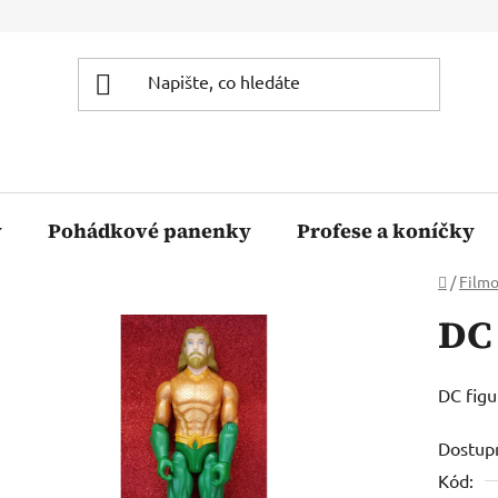
y
Pohádkové panenky
Profese a koníčky
Domů
/
Filmo
DC
DC fig
Dostup
Kód: