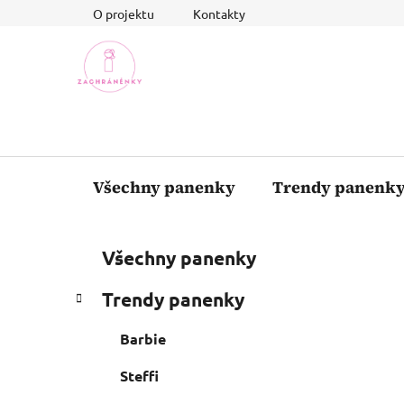
Přejít
O projektu
Kontakty
na
obsah
Všechny panenky
Trendy panenk
P
K
Přeskočit
Všechny panenky
a
o
kategorie
t
s
Trendy panenky
e
t
g
r
Barbie
o
a
r
Steffi
i
n