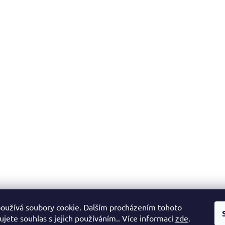
oužívá soubory cookie. Dalším procházením tohoto
jete souhlas s jejich používáním.. Více informací
zde
.