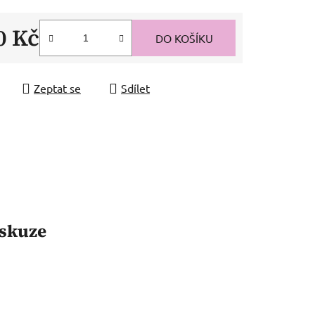
0 Kč
DO KOŠÍKU
 cena:
Zeptat se
Sdílet
skuze