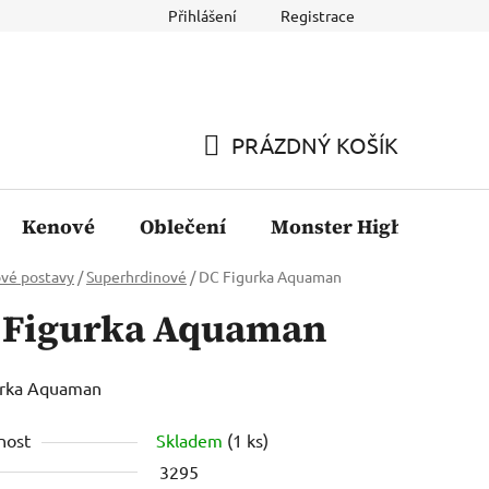
Přihlášení
Registrace
PRÁZDNÝ KOŠÍK
NÁKUPNÍ
KOŠÍK
Kenové
Oblečení
Monster High
Fil
vé postavy
/
Superhrdinové
/
DC Figurka Aquaman
 Figurka Aquaman
urka Aquaman
nost
Skladem
(1 ks)
3295