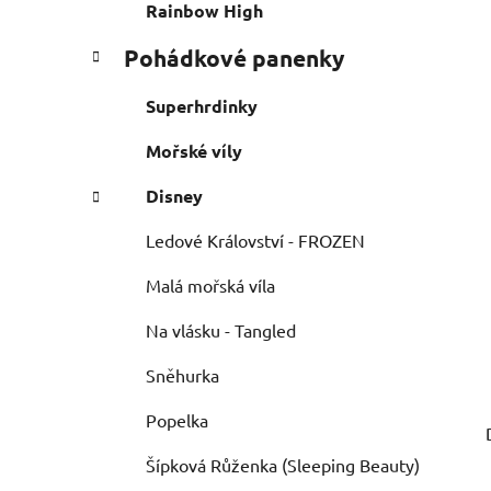
e
n
Rainbow High
í
Pohádkové panenky
p
a
Superhrdinky
n
e
Mořské víly
l
Disney
Ledové Království - FROZEN
Malá mořská víla
Na vlásku - Tangled
Sněhurka
Popelka
Šípková Růženka (Sleeping Beauty)