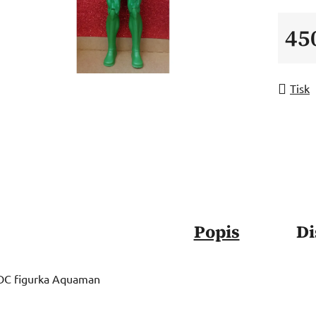
45
Měrná
Tisk
Popis
Di
DC figurka Aquaman