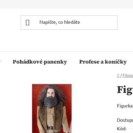
y
Pohádkové panenky
Profese a koníčky
Domů
/
Filmo
Fi
Figurka
Dostup
Kód: