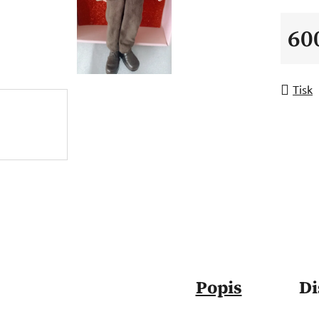
60
Měrná
Tisk
Popis
Di