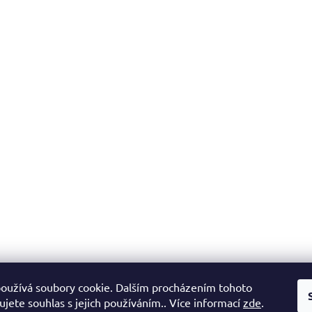
oužívá soubory cookie. Dalším procházením tohoto
jete souhlas s jejich používáním.. Více informací
zde
.