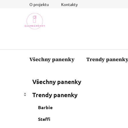
Přejít
O projektu
Kontakty
na
obsah
Všechny panenky
Trendy panenk
P
K
Přeskočit
Všechny panenky
a
o
kategorie
t
s
Trendy panenky
e
t
g
r
Barbie
o
a
r
Steffi
i
n