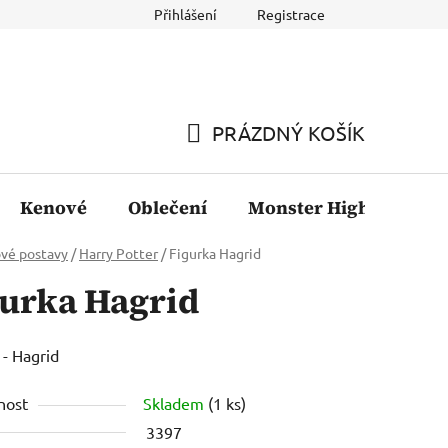
Přihlášení
Registrace
PRÁZDNÝ KOŠÍK
NÁKUPNÍ
KOŠÍK
Kenové
Oblečení
Monster High
Fil
vé postavy
/
Harry Potter
/
Figurka Hagrid
gurka Hagrid
 - Hagrid
nost
Skladem
(1 ks)
3397