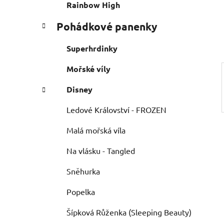
e
n
Rainbow High
í
Pohádkové panenky
p
a
Superhrdinky
n
e
Mořské víly
l
Disney
Ledové Království - FROZEN
Malá mořská víla
Na vlásku - Tangled
Sněhurka
Popelka
Šípková Růženka (Sleeping Beauty)