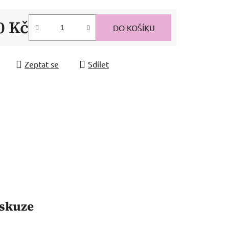
0 Kč
DO KOŠÍKU
 cena:
Zeptat se
Sdílet
skuze