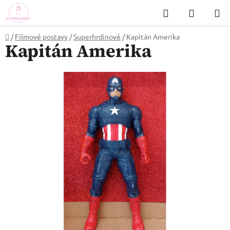
Přejít
Hledat
NÁKUP
na
KOŠÍK
obsah
Domů
/
Filmové postavy
/
Superhrdinové
/
Kapitán Amerika
Kapitán Amerika