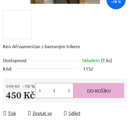
–18 %
Ken Afroameričan s barevným trikem
Dostupnost
Skladem
(1 ks)
Kód:
1152
550 Kč
–18 %
DO KOŠÍKU
450 Kč
Měrná cena:
Tisk
Zeptat se
Sdílet