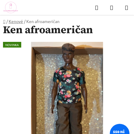
Přejít
Hledat
NÁKUP
na
KOŠÍK
obsah
Domů
/
Kenové
/
Ken afroameričan
Ken afroameričan
NOVINKA
550 KČ