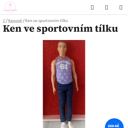
Přejít
Hledat
NÁKUP
na
KOŠÍK
obsah
Domů
/
Kenové
/
Ken ve sportovním tílku
Ken ve sportovním tílku
550 KČ