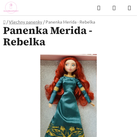
Přejít
Hledat
NÁKUP
na
KOŠÍK
obsah
Domů
/
Všechny panenky
/
Panenka Merida - Rebelka
Panenka Merida -
Rebelka