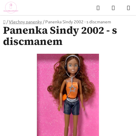
Přejít
Hledat
NÁKUP
na
KOŠÍK
obsah
Domů
/
Všechny panenky
/
Panenka Sindy 2002 - s discmanem
Panenka Sindy 2002 - s
discmanem