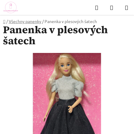
Přejít
Hledat
NÁKUP
na
KOŠÍK
obsah
Domů
/
Všechny panenky
/
Panenka v plesových šatech
Panenka v plesových
šatech