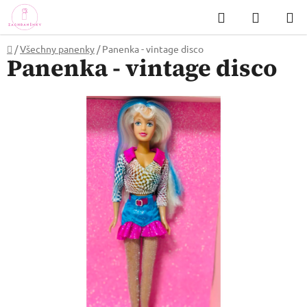
Přejít
Hledat
NÁKUP
na
KOŠÍK
obsah
Domů
/
Všechny panenky
/
Panenka - vintage disco
Panenka - vintage disco