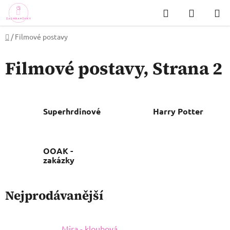
Přejít
Hledat
NÁKUP
na
KOŠÍK
obsah
Domů
/
Filmové postavy
Filmové postavy
, Strana 2
Superhrdinové
Harry Potter
OOAK -
zakázky
Nejprodávanější
Mira - kloubová