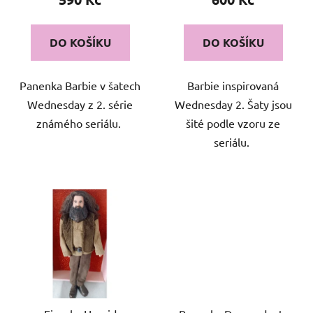
ů
DO KOŠÍKU
DO KOŠÍKU
Panenka Barbie v šatech
Barbie inspirovaná
Wednesday z 2. série
Wednesday 2. Šaty jsou
známého seriálu.
šité podle vzoru ze
seriálu.