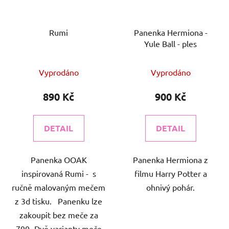
Rumi
Panenka Hermiona -
Yule Ball - ples
Vyprodáno
Vyprodáno
890 Kč
900 Kč
DETAIL
DETAIL
Panenka OOAK
Panenka Hermiona z
inspirovaná Rumi - s
filmu Harry Potter a
ručně malovaným mečem
ohnivý pohár.
z 3d tisku. Panenku lze
zakoupit bez meče za
790,-Dvě varianty meče