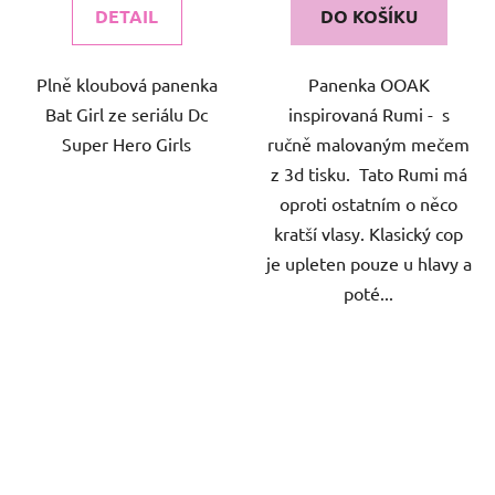
DETAIL
DO KOŠÍKU
Plně kloubová panenka
Panenka OOAK
Bat Girl ze seriálu Dc
inspirovaná Rumi - s
Super Hero Girls
ručně malovaným mečem
z 3d tisku. Tato Rumi má
oproti ostatním o něco
kratší vlasy. Klasický cop
je upleten pouze u hlavy a
poté...