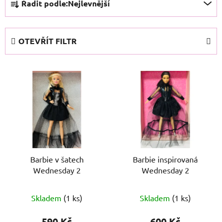
Řadit podle:
Nejlevnější
a
z
e
OTEVŘÍT FILTR
n
í
V
p
ý
r
p
o
i
d
s
u
p
k
r
t
o
Barbie v šatech
Barbie inspirovaná
ů
Wednesday 2
Wednesday 2
d
u
k
Skladem
(1 ks)
Skladem
(1 ks)
t
590 Kč
600 Kč