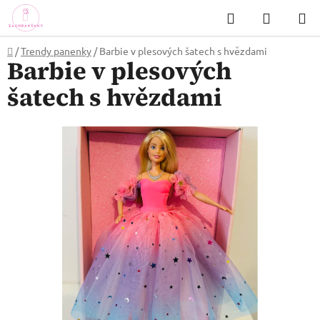
Přejít
Hledat
NÁKUP
na
KOŠÍK
obsah
Domů
/
Trendy panenky
/
Barbie v plesových šatech s hvězdami
Barbie v plesových
šatech s hvězdami