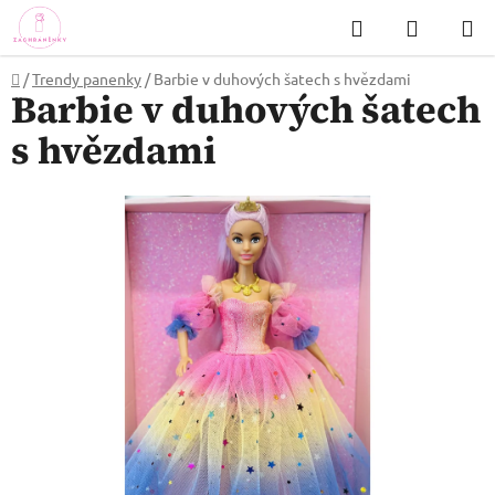
Přejít
Hledat
NÁKUP
na
KOŠÍK
obsah
Domů
/
Trendy panenky
/
Barbie v duhových šatech s hvězdami
Barbie v duhových šatech
s hvězdami