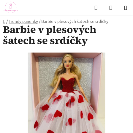
Přejít
Hledat
NÁKUP
na
KOŠÍK
obsah
Domů
/
Trendy panenky
/
Barbie v plesových šatech se srdíčky
Barbie v plesových
šatech se srdíčky