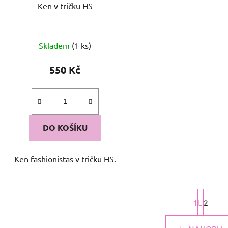
Ken v tričku HS
u
k
t
Skladem
(1 ks)
ů
550 Kč
DO KOŠÍKU
Ken fashionistas v tričku HS.
S
t
1
2
r
O
á