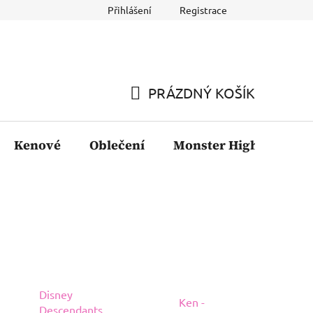
Přihlášení
Registrace
PRÁZDNÝ KOŠÍK
NÁKUPNÍ
KOŠÍK
Kenové
Oblečení
Monster High
Fil
Disney
Ken -
Descendants