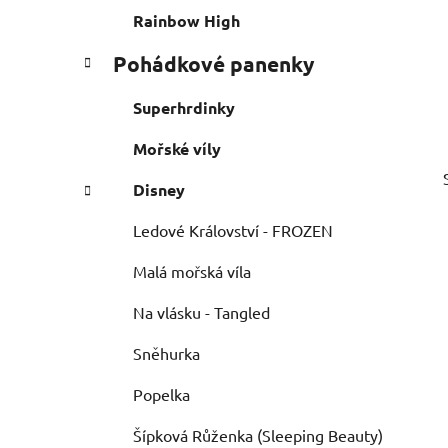
e
n
Rainbow High
í
Pohádkové panenky
p
a
Superhrdinky
n
e
Mořské víly
l
Disney
Ledové Království - FROZEN
Malá mořská víla
Na vlásku - Tangled
Sněhurka
Popelka
Šípková Růženka (Sleeping Beauty)