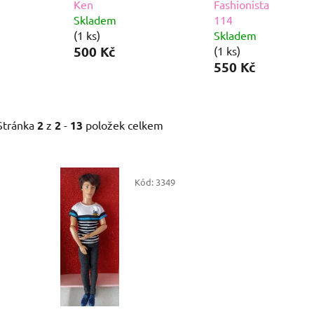
Ken
Fashionista
Skladem
114
(1 ks)
Skladem
500 Kč
(1 ks)
550 Kč
Stránka
2
z
2
-
13
položek celkem
V
ý
Kód:
3349
p
i
s
p
r
o
d