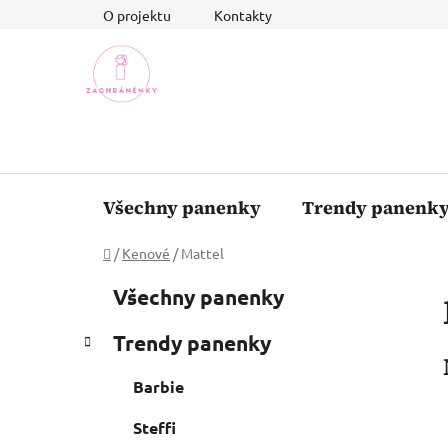
Přejít
O projektu
Kontakty
na
obsah
Všechny panenky
Trendy panenk
Domů
/
Kenové
/
Mattel
P
K
Přeskočit
Všechny panenky
a
o
kategorie
t
s
Trendy panenky
e
t
g
r
Barbie
o
a
r
Steffi
i
n