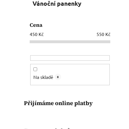
Vánoční panenky
Cena
450
Kč
550
Kč
Na skladě
8
Přijímáme online platby