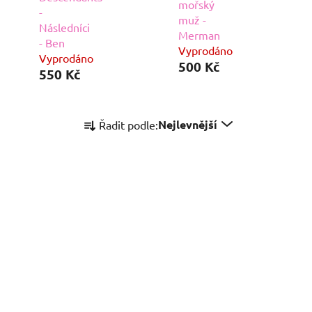
mořský
-
muž -
Následníci
Merman
- Ben
Vyprodáno
Vyprodáno
500 Kč
550 Kč
Ř
Nejlevnější
Řadit podle:
a
z
e
n
í
p
r
o
d
u