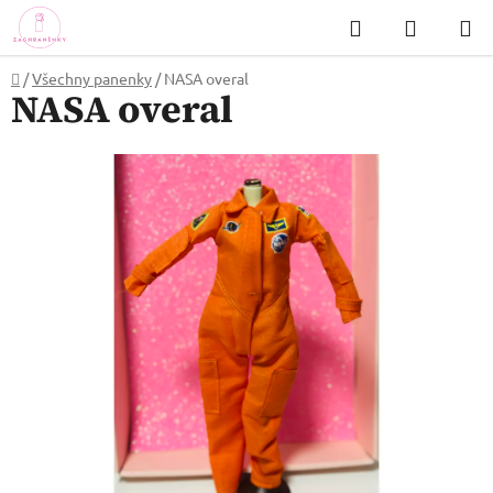
Přejít
Hledat
NÁKUP
na
KOŠÍK
obsah
Domů
/
Všechny panenky
/
NASA overal
NASA overal