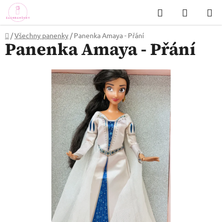
Přejít
Hledat
NÁKUP
na
KOŠÍK
obsah
Domů
/
Všechny panenky
/
Panenka Amaya - Přání
Panenka Amaya - Přání